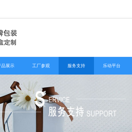
产品展示
工厂参观
服务支持
乐动平台