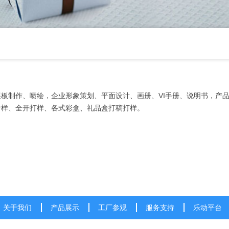
板制作、喷绘，企业形象策划、平面设计、画册、VI手册、说明书，产
看样、全开打样、各式彩盒、礼品盒打稿打样。
关于我们
产品展示
工厂参观
服务支持
乐动平台