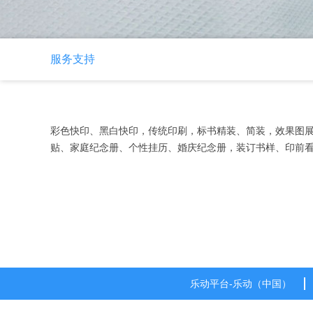
服务支持
彩色快印、黑白快印，传统印刷，标书精装、简装，效果图展
贴、家庭纪念册、个性挂历、婚庆纪念册，装订书样、印前
乐动平台-乐动（中国）